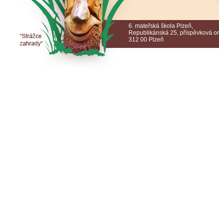
6. mateřská škola Plzeň,
Republikánská 25, příspěvková o
312 00 Plzeň