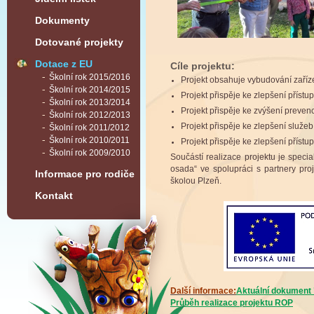
Dokumenty
Dotované projekty
Dotace z EU
Cíle projektu:
Školní rok 2015/2016
Projekt obsahuje vybudování zaříz
Školní rok 2014/2015
Projekt přispěje ke zlepšení přís
Školní rok 2013/2014
Projekt přispěje ke zvýšení preven
Školní rok 2012/2013
Projekt přispěje ke zlepšení služeb
Školní rok 2011/2012
Školní rok 2010/2011
Projekt přispěje ke zlepšení příst
Školní rok 2009/2010
Součástí realizace projektu je speci
osada“ ve spolupráci s partnery pro
Informace pro rodiče
školou Plzeň.
Kontakt
Další informace:
Aktuální dokument 
Průběh realizace projektu ROP