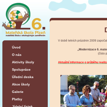
V době letních prázdnin 2009 započal
Úvod
„Modernizace 6. mate
(číslo 
O nás
Aktivity školy
Aktuální informace o průběhu realiz
Spolupráce
Úřední deska
Akce školy
Galerie
Platby
Jídelní lístek