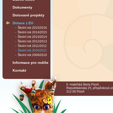
Dokumenty
Dotované projekty
Dotace z EU
Školní rok 2015/2016
Školní rok 2014/2015
Školní rok 2013/2014
Školní rok 2012/2013
Školní rok 2011/2012
Školní rok 2010/2011
Školní rok 2009/2010
Informace pro rodiče
Kontakt
6. mateřská škola Plzeň,
Republikánská 25, příspěvková o
312 00 Plzeň